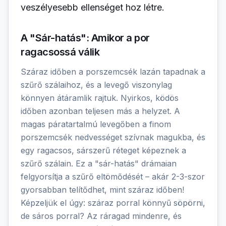
veszélyesebb ellenséget hoz létre.
A "Sár-hatás": Amikor a por
ragacsossá válik
Száraz időben a porszemcsék lazán tapadnak a
szűrő szálaihoz, és a levegő viszonylag
könnyen átáramlik rajtuk. Nyirkos, ködös
időben azonban teljesen más a helyzet. A
magas páratartalmú levegőben a finom
porszemcsék nedvességet szívnak magukba, és
egy ragacsos, sárszerű réteget képeznek a
szűrő szálain. Ez a "sár-hatás" drámaian
felgyorsítja a szűrő eltömődését – akár 2-3-szor
gyorsabban telítődhet, mint száraz időben!
Képzeljük el úgy: száraz porral könnyű söpörni,
de sáros porral? Az ráragad mindenre, és