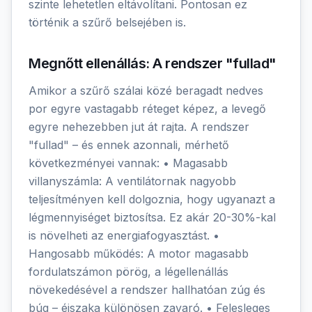
szinte lehetetlen eltávolítani. Pontosan ez
történik a szűrő belsejében is.
Megnőtt ellenállás: A rendszer "fullad"
Amikor a szűrő szálai közé beragadt nedves
por egyre vastagabb réteget képez, a levegő
egyre nehezebben jut át rajta. A rendszer
"fullad" – és ennek azonnali, mérhető
következményei vannak: • Magasabb
villanyszámla: A ventilátornak nagyobb
teljesítményen kell dolgoznia, hogy ugyanazt a
légmennyiséget biztosítsa. Ez akár 20-30%-kal
is növelheti az energiafogyasztást. •
Hangosabb működés: A motor magasabb
fordulatszámon pörög, a légellenállás
növekedésével a rendszer hallhatóan zúg és
búg – éjszaka különösen zavaró. • Felesleges