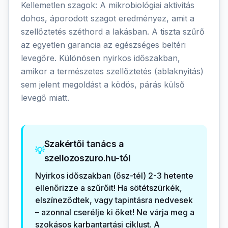
Kellemetlen szagok: A mikrobiológiai aktivitás
dohos, áporodott szagot eredményez, amit a
szellőztetés széthord a lakásban. A tiszta szűrő
az egyetlen garancia az egészséges beltéri
levegőre. Különösen nyirkos időszakban,
amikor a természetes szellőztetés (ablaknyitás)
sem jelent megoldást a ködös, párás külső
levegő miatt.
Szakértői tanács a
💡
szellozoszuro.hu-tól
Nyirkos időszakban (ősz-tél) 2-3 hetente
ellenőrizze a szűrőit! Ha sötétszürkék,
elszíneződtek, vagy tapintásra nedvesek
– azonnal cserélje ki őket! Ne várja meg a
szokásos karbantartási ciklust. A