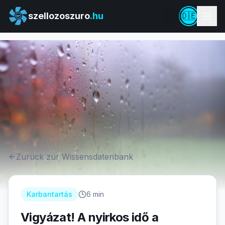
szellozoszuro
.hu
🇭🇺
🇩🇪
Zurück zur Wissensdatenbank
Karbantartás
6 min
Vigyázat! A nyirkos idő a